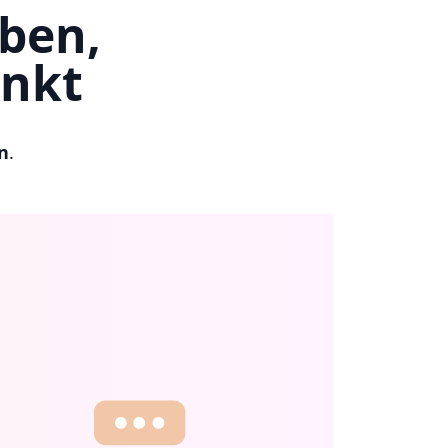
iben,
unkt
n
.