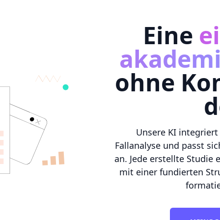
Eine
e
akademi
ohne Ko
d
Unsere KI integrier
Fallanalyse und passt si
an. Jede erstellte Studi
mit einer fundierten Str
formati