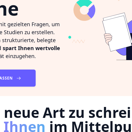
he
 mit gezielten Fragen, um
e Studien zu erstellen.
 strukturierte, belegte
d
spart Ihnen wertvolle
ät einzugehen.
FASSEN
 neue Art zu schre
t Ihnen
im Mittelp