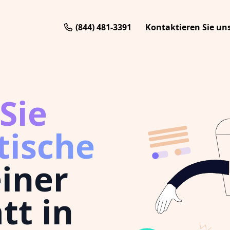
(844) 481-3391
Kontaktieren Sie un
Sie
tische
einer
tt in