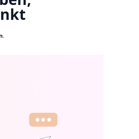
unkt
n
.