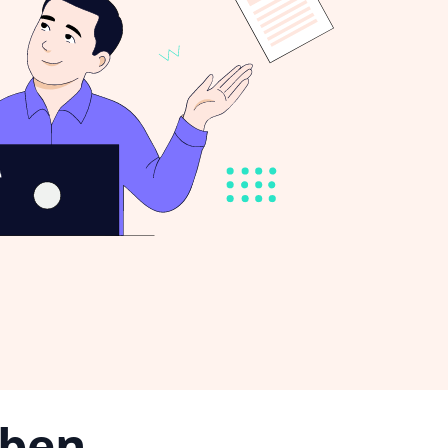
iben,