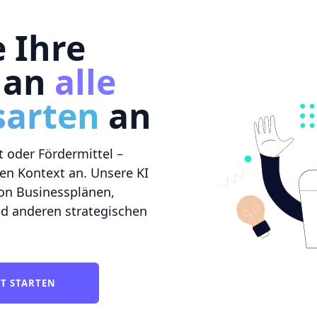
e Ihre
 an
alle
sarten
an
 oder Fördermittel –
en Kontext an. Unsere KI
on Businessplänen,
d anderen strategischen
KT STARTEN