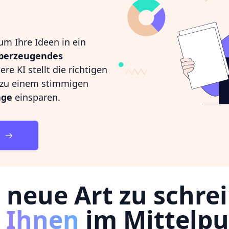
 um Ihre Ideen in ein
 überzeugendes
e KI stellt die richtigen
n zu einem stimmigen
age
einsparen.
N
 neue Art zu schre
t Ihnen
im Mittelp