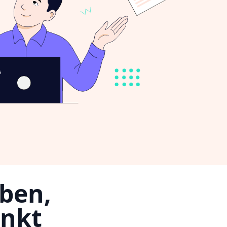
iben,
unkt