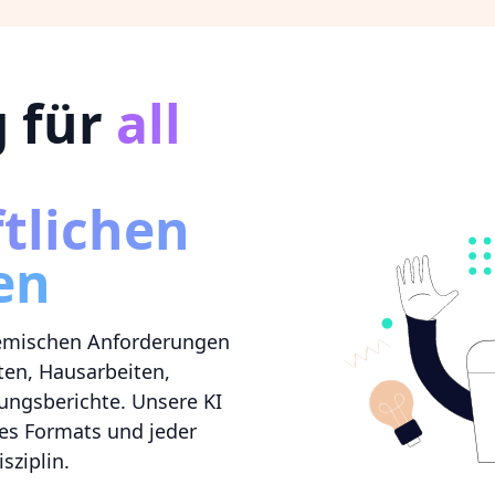
g für
all
tlichen
en
demischen Anforderungen
ten, Hausarbeiten,
hungsberichte. Unsere KI
es Formats und jeder
sziplin.