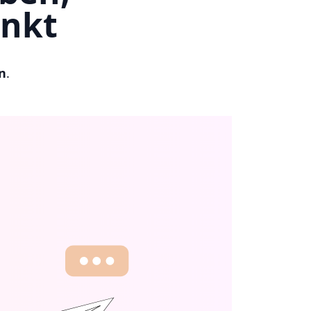
unkt
n
.