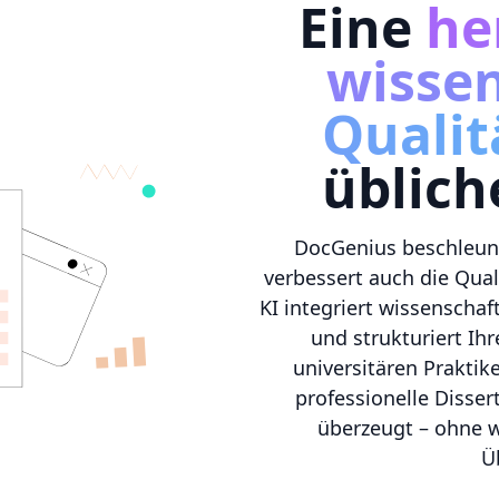
Eine
he
wissen
Qualit
üblic
DocGenius beschleuni
verbessert auch die Qual
KI integriert wissenschaf
und strukturiert I
universitären Praktik
professionelle Disser
überzeugt – ohne 
Ü