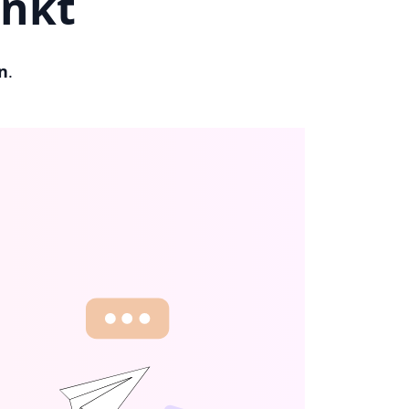
unkt
n
.