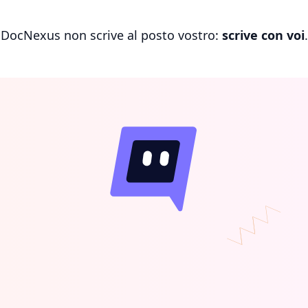
DocNexus non scrive al posto vostro:
scrive con voi
.