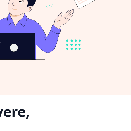
vere,