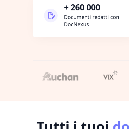
+ 260 000
Documenti redatti con
DocNexus
Tutti i tuoi
d