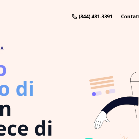
(844) 481-3391
Contat
IA
o
 di
n
ece di