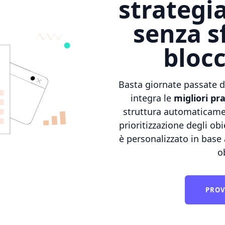
strategi
senza s
blocc
Basta giornate passate 
integra le
migliori pr
struttura automaticamen
prioritizzazione degli ob
è personalizzato in base a
ob
PROV