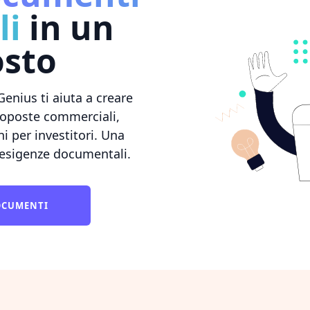
li
in un
osto
enius ti aiuta a creare
proposte commerciali,
i per investitori. Una
 esigenze documentali.
DOCUMENTI