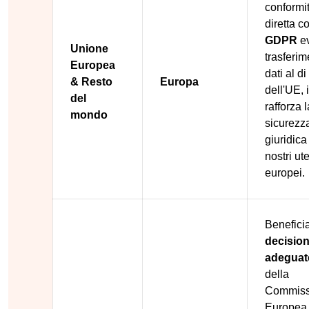
conformi
diretta co
GDPR
ev
Unione
trasferim
Europea
dati al di
& Resto
Europa
dell'UE, 
del
rafforza l
mondo
sicurezz
giuridica 
nostri ute
europei.
Beneficia
decision
adeguat
della
Commiss
Europea,