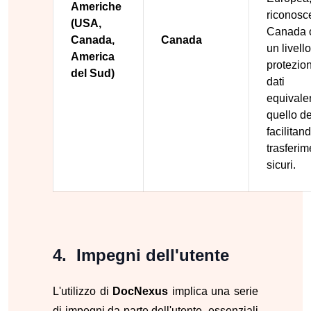
Americhe
riconosce
(USA,
Canada o
Canada,
Canada
un livello
America
protezio
del Sud)
dati
equivale
quello de
facilitan
trasferim
sicuri.
Impegni dell'utente
L'utilizzo di
DocNexus
implica una serie
di impegni da parte dell'utente, essenziali