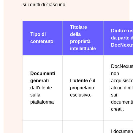
sui diritti di ciascuno.
Titolare
Diritti e us
Tipo di
della
da parte d
contenuto
proprietà
DocNexu
intellettuale
DocNexu
Documenti
non
generati
L'
utente
è il
acquisisc
dall'utente
proprietario
alcun dirit
sulla
esclusivo.
sui
piattaforma
documenti
creati.
I documen