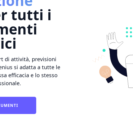
zione
 tutti i
menti
ici
t di attività, previsioni
enius si adatta a tutte le
a efficacia e lo stesso
essionale.
OCUMENTI