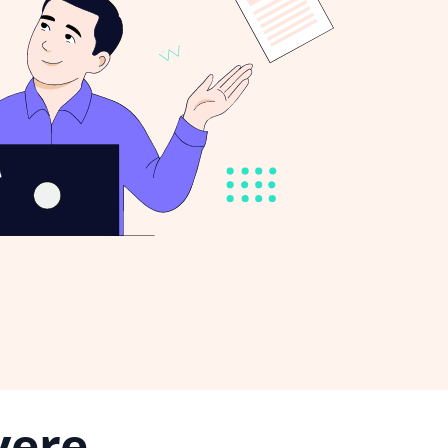
vere,