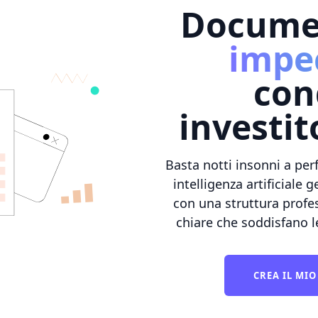
Documen
impec
con
investit
Basta notti insonni a per
intelligenza artificiale 
con una struttura profes
chiare che soddisfano le
CREA IL MI