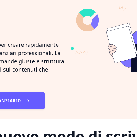
per creare rapidamente
anziari professionali. La
omande giuste e struttura
i sui contenuti che
NANZIARIO
uovo modo di scri