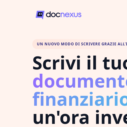
UN NUOVO MODO DI SCRIVERE GRAZIE ALL'
Scrivi il tu
document
finanziari
un'ora inv