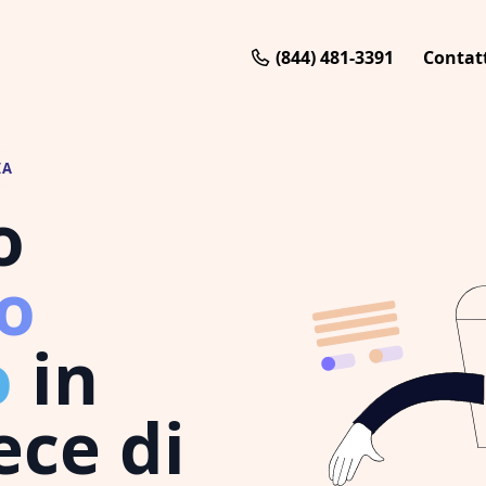
(844) 481-3391
Contat
IA
o
o
o
in
ece di