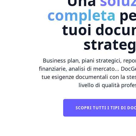
Una
solu
completa
per
tuoi docu
strateg
Business plan, piani strategici, repor
finanziarie, analisi di mercato... DocG
tue esigenze documentali con la stess
livello di qualità prof
SCOPRI TUTTI I TIPI DI D