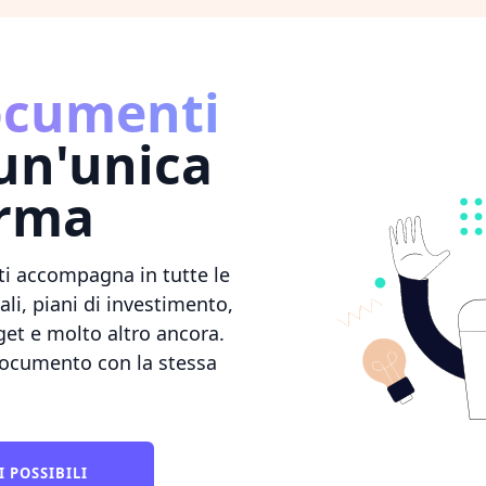
documenti
un'unica
orma
 ti accompagna in tutte le
li, piani di investimento,
dget e molto altro ancora.
 documento con la stessa
I POSSIBILI