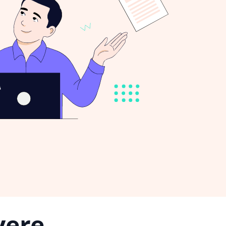
vere,