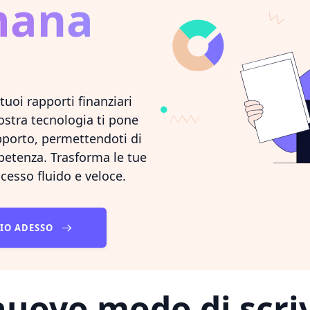
mana
uoi rapporti finanziari
ostra tecnologia ti pone
pporto, permettendoti di
petenza. Trasforma le tue
cesso fluido e veloce.
RIO ADESSO
uovo modo di scri