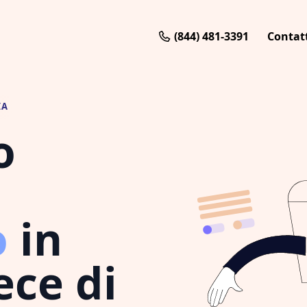
(844) 481-3391
Contat
IA
o
o
in
ece di