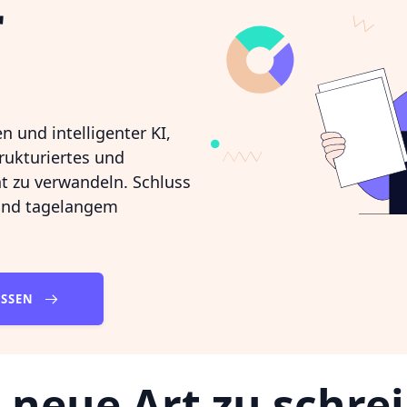
r
n und intelligenter KI,
trukturiertes und
t zu verwandeln. Schluss
und tagelangem
ASSEN
 neue Art zu schre