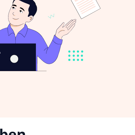
iben,