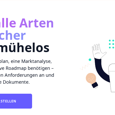
lle Arten
scher
mühelos
lan, eine Marktanalyse,
ive Roadmap benötigen –
hen Anforderungen an und
rte Dokumente.
RSTELLEN