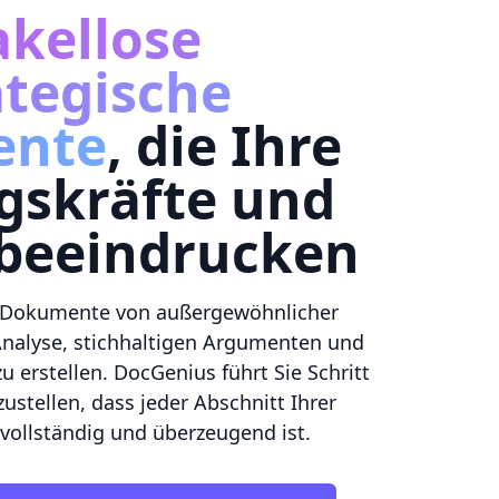
kellose
ategische
ente
, die Ihre
gskräfte und
 beeindrucken
n, Dokumente von außergewöhnlicher
 Analyse, stichhaltigen Argumenten und
zu erstellen. DocGenius führt Sie Schritt
zustellen, dass jeder Abschnitt Ihrer
 vollständig und überzeugend ist.