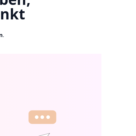
unkt
n
.