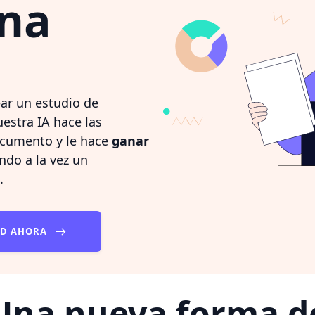
una
ar un estudio de
estra IA hace las
ocumento y le hace
ganar
ando a la vez un
.
AD AHORA
Una nueva forma d