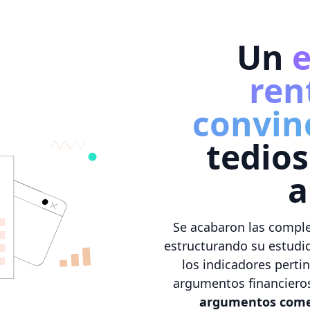
Un
e
ren
convin
tedios
a
Se acabaron las complej
estructurando su estudio
los indicadores pertin
argumentos financieros 
argumentos comer