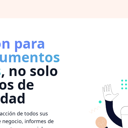
ón para
cumentos
s
, no solo
ios de
idad
acción de todos sus
 negocio, informes de