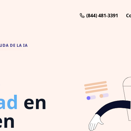
(844) 481-3391
C
UDA DE LA IA
e
ad
en
en