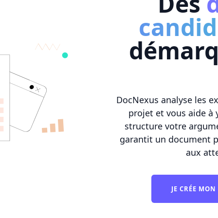
Des
d
candid
démarq
DocNexus analyse les ex
projet et vous aide à
structure votre argume
garantit un document p
aux att
JE CRÉE MON