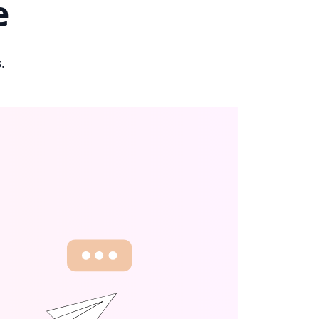
e
s
.