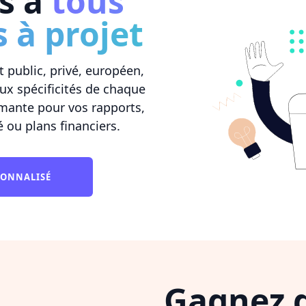
s à
tous
 à projet
 public, privé, européen,
ux spécificités de chaque
mante pour vos rapports,
é ou plans financiers.
SONNALISÉ
Gagnez 