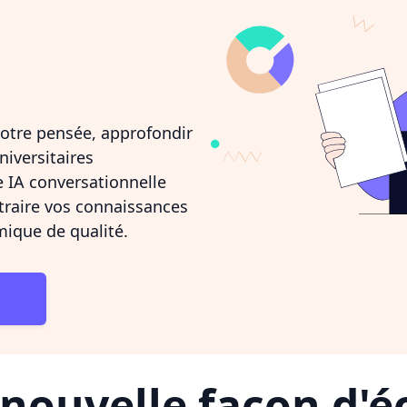
otre pensée, approfondir
niversitaires
e IA conversationnelle
traire vos connaissances
ique de qualité.
nouvelle façon d'éc