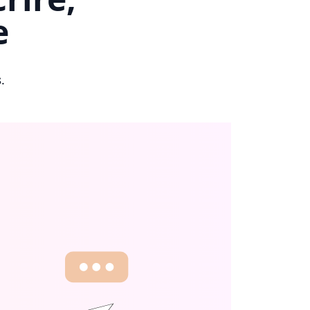
e
s
.