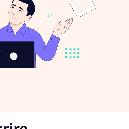
rire,