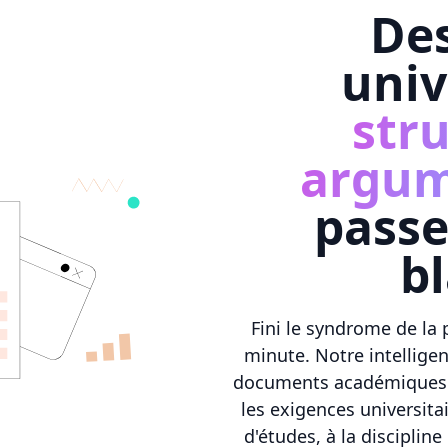
Des
univ
str
argum
passe
b
Fini le syndrome de la 
minute. Notre intelligen
documents académiques 
les exigences universita
d'études, à la disciplin