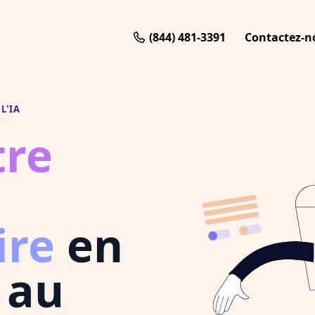
(844) 481-3391
Contactez-n
L'IA
tre
ire
en
 au