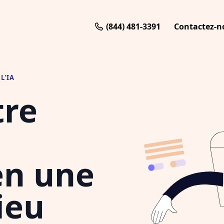
(844) 481-3391
Contactez-n
L'IA
tre
n une
ieu