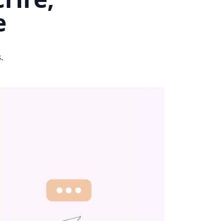
e
s
.