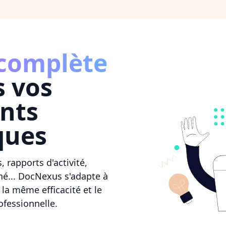
 complète
s vos
nts
ques
 rapports d'activité,
hé... DocNexus s'adapte à
la même efficacité et le
fessionnelle.