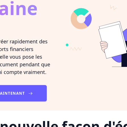
aine
réer rapidement des
orts financiers
elle vous pose les
document pendant que
ui compte vraiment.
MAINTENANT
nouvelle façon d'éc