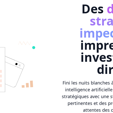
Des
str
impe
impr
inves
di
Fini les nuits blanches
intelligence artificie
stratégiques avec une s
pertinentes et des pr
attentes des d