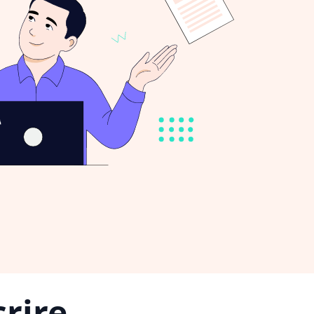
rire,