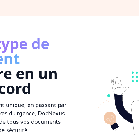
type de
ent
re en un
cord
nt unique, en passant par
ures d'urgence, DocNexus
 de tous vos documents
e sécurité.