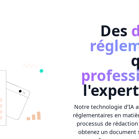
Des
réglem
q
profess
l'exper
Notre technologie d'IA a
réglementaires en matière
processus de rédaction
obtenez un document s