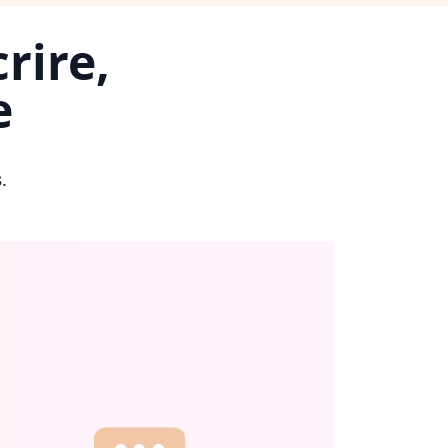
rire,
e
s
.