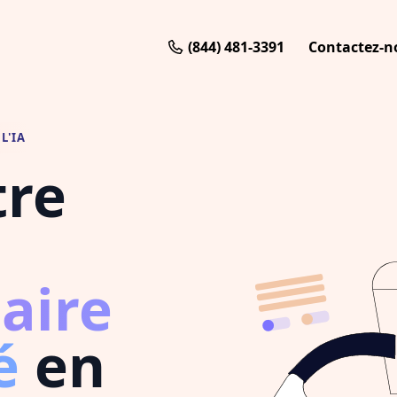
(844) 481-3391
Contactez-n
L'IA
tre
aire
é
en