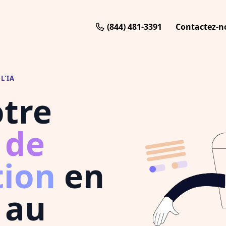
(844) 481-3391
Contactez-n
L'IA
otre
 de
tion
en
au