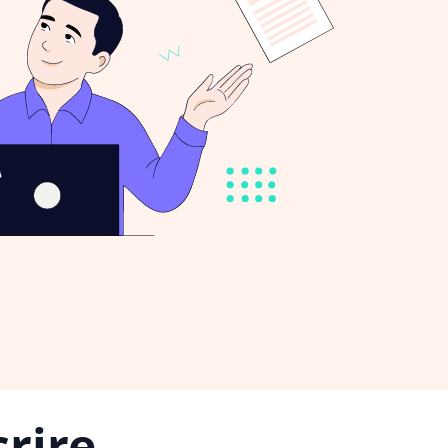
rire,