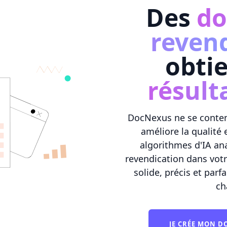
Des
do
reven
obti
résult
DocNexus ne se contente
améliore la qualité
algorithmes d'IA ana
revendication dans vot
solide, précis et par
ch
JE CRÉE MON 