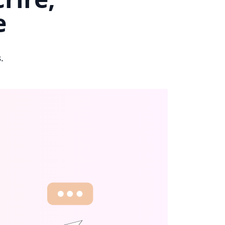
e
s
.