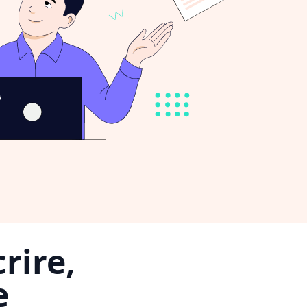
rire,
e