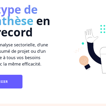
type de
nthèse
en
record
nalyse sectorielle, d'une
sumé de projet ou d'un
te à tous vos besoins
 la même efficacité.
SSIER