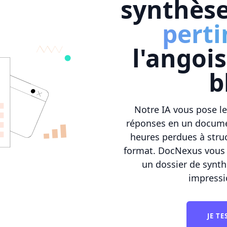
synthès
perti
l'angoi
b
Notre IA vous pose l
réponses en un documen
heures perdues à struc
format. DocNexus vou
un dossier de synth
impressi
JE T