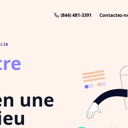
(844) 481-3391
Contactez-n
L'IA
tre
n une
ieu