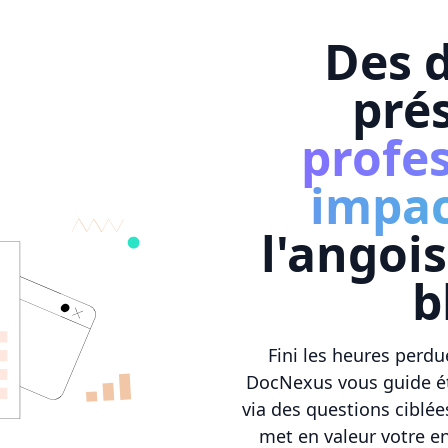
Des d
pré
profes
impac
l'angoi
b
Fini les heures perdue
DocNexus vous guide éta
via des questions ciblé
met en valeur votre en