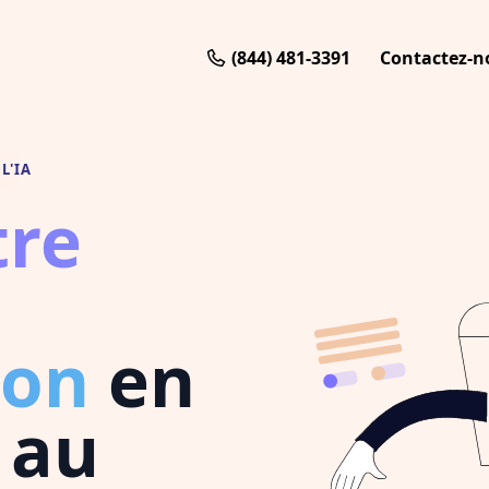
(844) 481-3391
Contactez-n
L'IA
tre
ion
en
 au