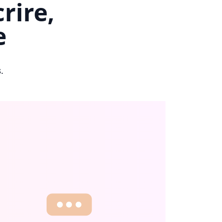
rire,
e
s
.