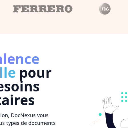
alence
lle
pour
esoins
aires
tion, DocNexus vous
ous types de documents