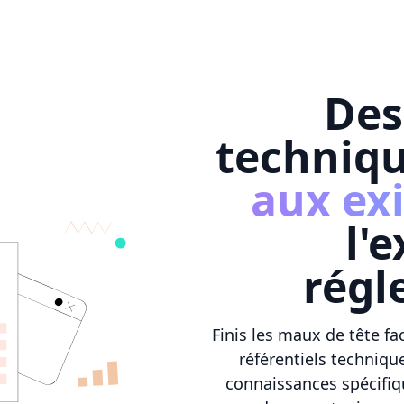
Des
techniq
aux ex
l'
régl
Finis les maux de tête f
référentiels techniq
connaissances spécifiq