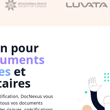
on pour
cuments
es
et
aires
tification, DocNexus vous
 tous vos documents
es risques, spécifications