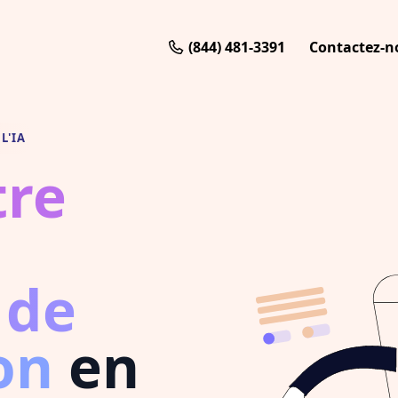
(844) 481-3391
Contactez-n
L'IA
tre
 de
on
en