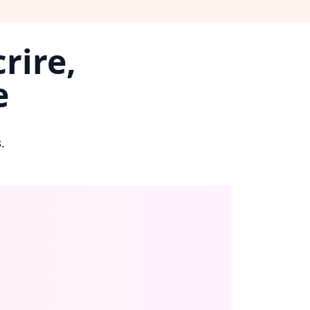
rire,
e
s
.