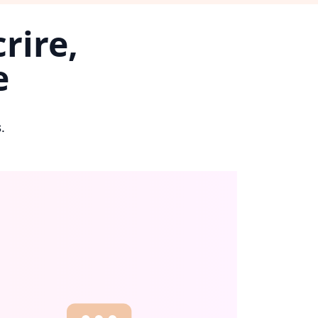
rire,
e
s
.