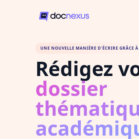
UNE NOUVELLE MANIÈRE D'ÉCRIRE GRÂCE À 
Rédigez v
dossier
thématiq
académiq