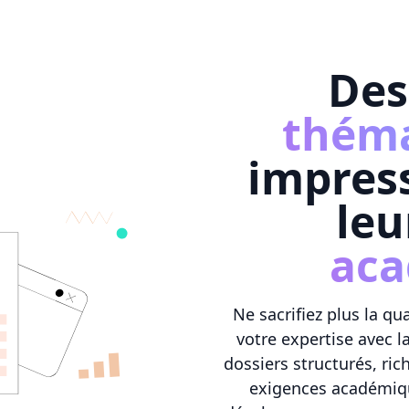
De
thém
impres
le
ac
Ne sacrifiez plus la q
votre expertise avec l
dossiers structurés, r
exigences académiqu