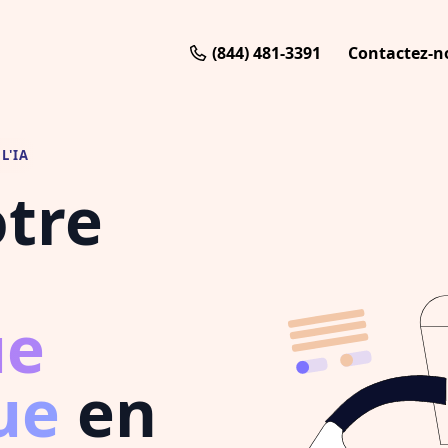
(844) 481-3391
Contactez-n
L'IA
otre
ue
ue
en