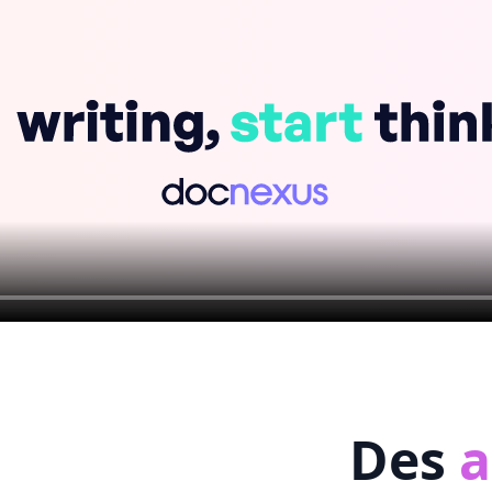
Des
a