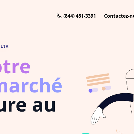
(844) 481-3391
Contactez-n
L'IA
otre
marché
ure au