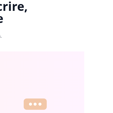
rire,
e
s
.