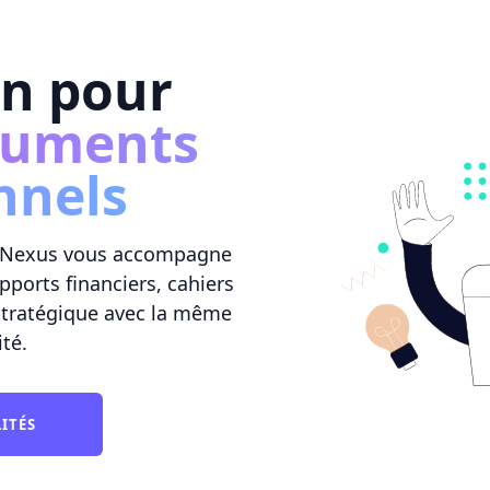
on pour
cuments
nnels
DocNexus vous accompagne
pports financiers, cahiers
stratégique avec la même
ité.
LITÉS