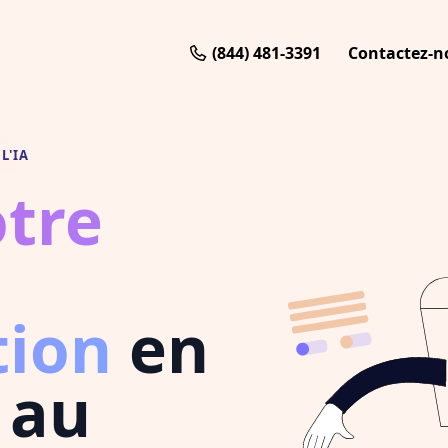
(844) 481-3391
Contactez-n
L'IA
otre
tion
en
 au