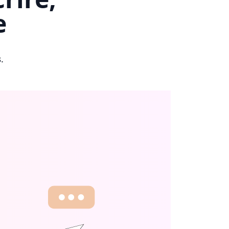
e
s
.