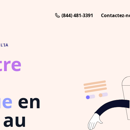
(844) 481-3391
Contactez-n
L'IA
tre
ue
en
 au