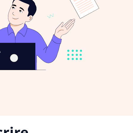
rire,