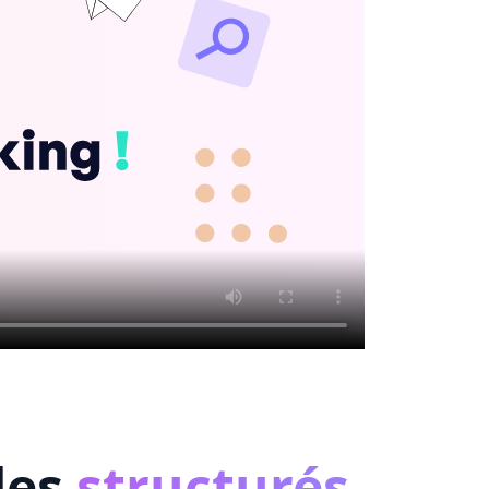
des
structurés