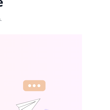
e
s
.