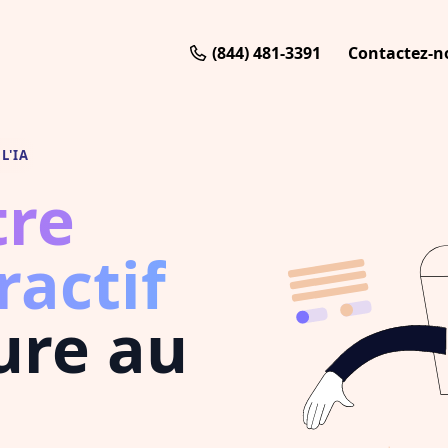
(844) 481-3391
Contactez-n
L'IA
tre
ractif
ure au