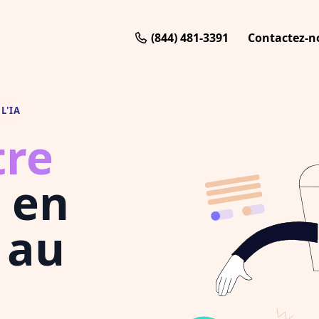
(844) 481-3391
Contactez-n
L'IA
tre
en
 au