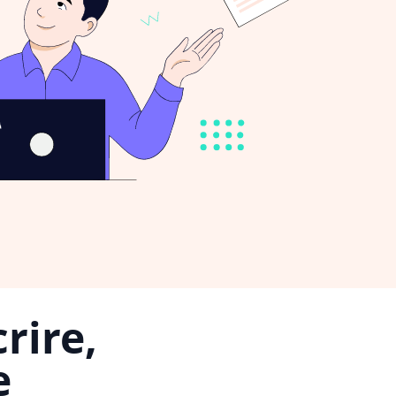
rire,
e