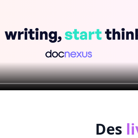
Des
l