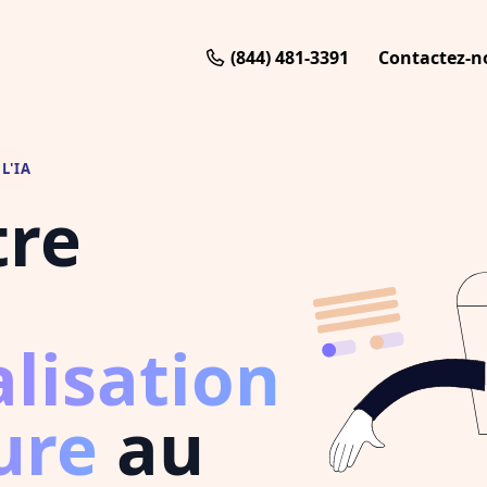
(844) 481-3391
Contactez-n
L'IA
tre
alisation
ure
au