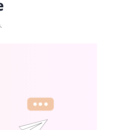
e
s
.