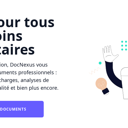
ur tous
oins
aires
ation, DocNexus vous
ments professionnels :
charges, analyses de
lité et bien plus encore.
E DOCUMENTS