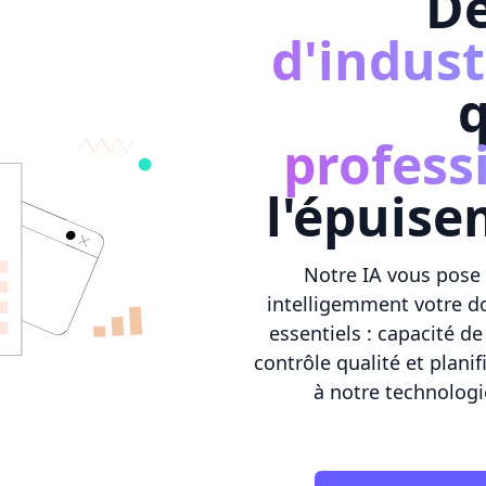
D
d'indust
q
profess
l'épuise
Notre IA vous pose 
intelligemment votre d
essentiels : capacité d
contrôle qualité et plani
à notre technologi