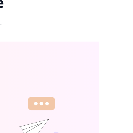
e
s
.