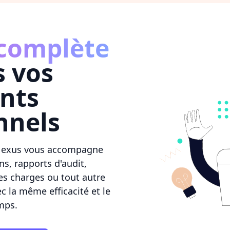
 complète
s vos
nts
nnels
cNexus vous accompagne
s, rapports d'audit,
es charges ou tout autre
 la même efficacité et le
mps.