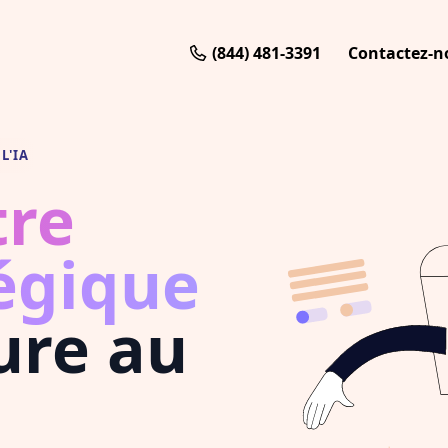
(844) 481-3391
Contactez-n
L'IA
tre
égique
ure au