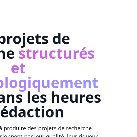
projets de
che
structurés
et
ologiquement
ans les heures
rédaction
 produire des projets de recherche
onnent par leur qualité, leur rigueur