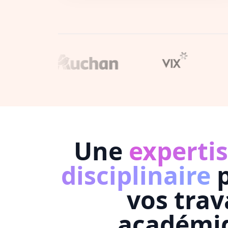
Une
expertis
disciplinaire
p
vos tra
académi