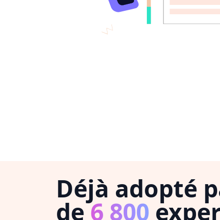
Déjà adopté p
de
6 800
exper