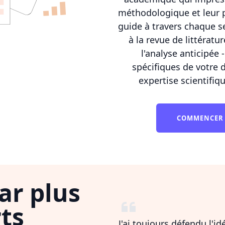
méthodologique et leur 
guide à travers chaque se
à la revue de littérat
l'analyse anticipée
spécifiques de votre d
expertise scientifiq
COMMENCER 
ar plus
ts
J'ai toujours défendu l'i