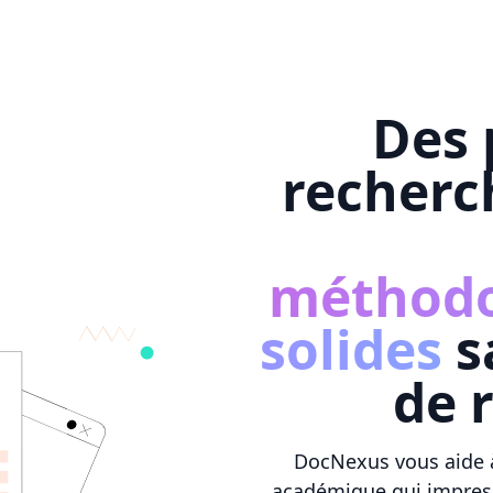
Des 
recher
méthod
solides
s
de 
DocNexus vous aide à
académique qui impressi