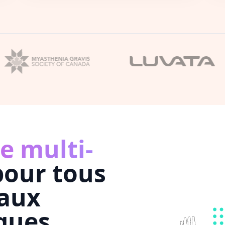
e multi-
our tous
vaux
ques