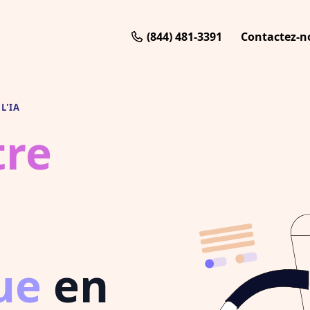
(844) 481-3391
Contactez-n
L'IA
tre
ue
en