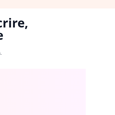
rire,
e
s
.