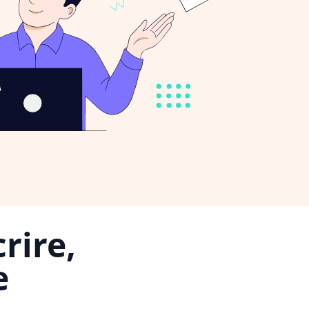
rire,
e