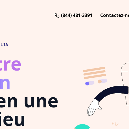
(844) 481-3391
Contactez-n
L'IA
tre
on
en une
ieu