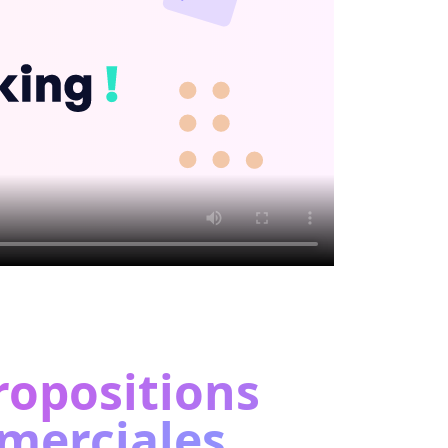
ropositions
merciales