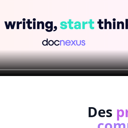
Des
p
com