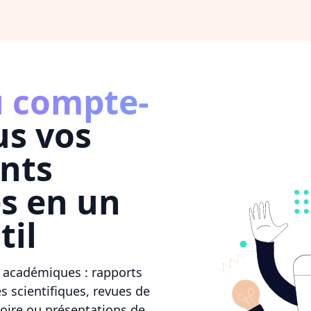
u compte-
us vos
nts
s en un
til
 académiques : rapports
s scientifiques, revues de
toire ou présentations de