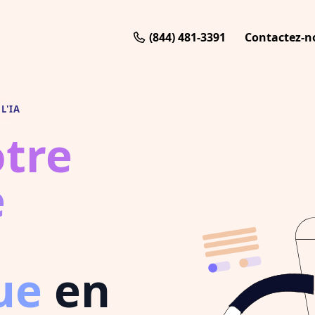
(844) 481-3391
Contactez-n
L'IA
otre
e
ue
en