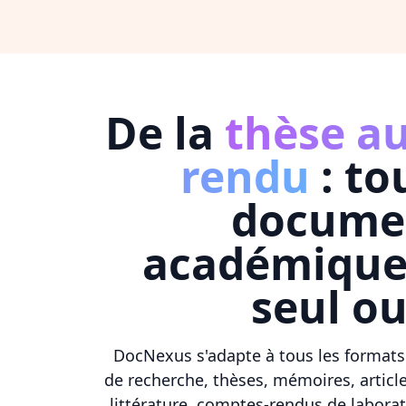
De la
thèse a
rendu
: to
docume
académique
seul ou
DocNexus s'adapte à tous les formats
de recherche, thèses, mémoires, article
littérature, comptes-rendus de labora