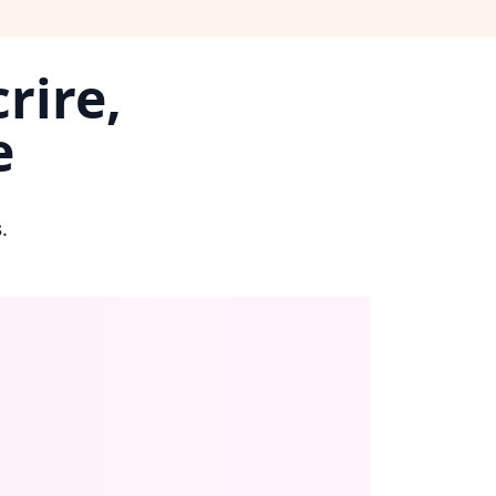
rire,
e
s
.