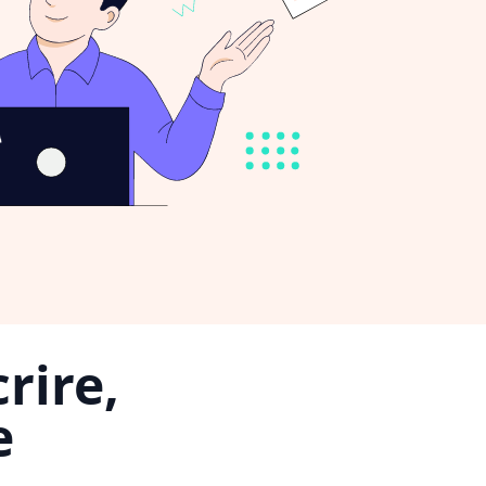
rire,
e