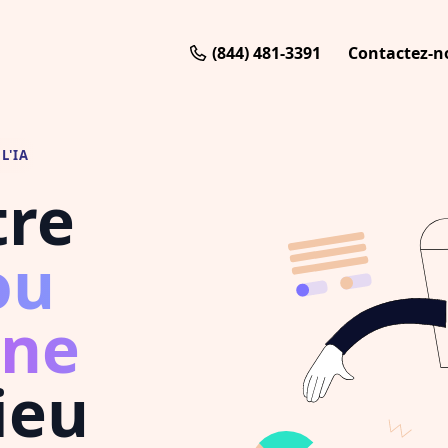
(844) 481-3391
Contactez-n
L'IA
tre
ou
ne
ieu