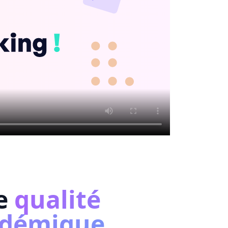
e
qualité
adémique