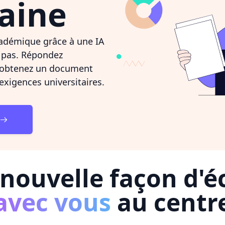
aine
cadémique grâce à une IA
à pas. Répondez
t obtenez un document
xigences universitaires.
nouvelle façon d'éc
avec vous
au centr