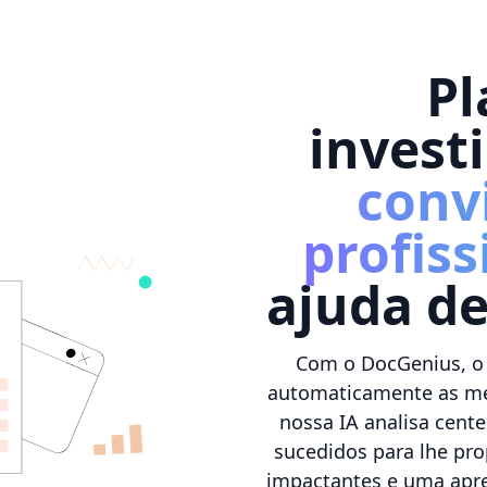
Pl
inves
conv
profiss
ajuda de
Com o DocGenius, o 
automaticamente as mel
nossa IA analisa cent
sucedidos para lhe pr
impactantes e uma apr