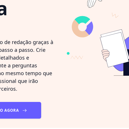
a
o de redação graças à
passo a passo. Crie
detalhados e
te a perguntas
o mesmo tempo que
sional que irão
rceiros.
TO AGORA