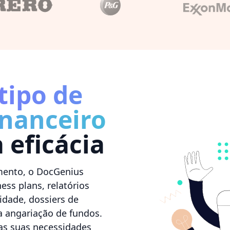
tipo de
nanceiro
eficácia
mento, o DocGenius
ss plans, relatórios
lidade, dossiers de
 angariação de fundos.
as suas necessidades