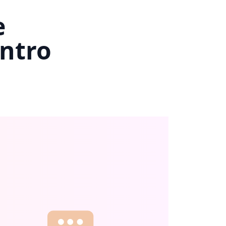
e
ntro