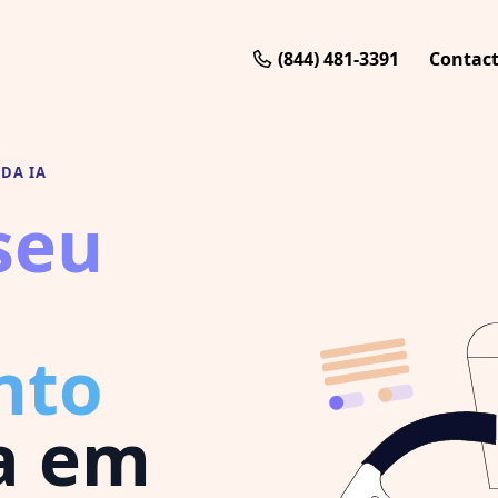
(844) 481-3391
Contac
DA IA
seu
nto
a em