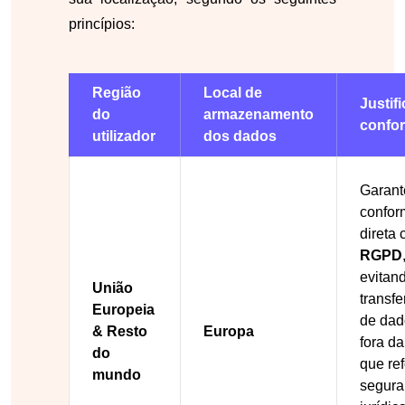
princípios:
Região
Local de
Justif
do
armazenamento
confo
utilizador
dos dados
Garan
confor
direta
RGPD
evitan
União
transfe
Europeia
de dad
& Resto
Europa
fora d
do
que re
mundo
segura