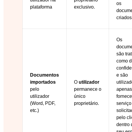
os
plataforma
exclusivo.
docume
criados
Os
docume
são tra
como d
confide
Documentos
e são
importados
O
utilizador
utiliza
pelo
permanece o
apenas
utilizador
único
fornece
(Word, PDF,
proprietário.
serviço
etc.)
solicit
pelo cli
dentro 
seu es