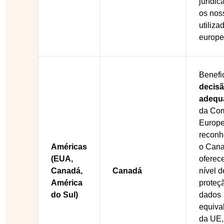
jurídic
os nos
utiliza
europe
Benefi
decisã
adequ
da Co
Europe
reconh
Américas
o Can
(EUA,
oferec
Canadá,
Canadá
nível d
América
proteç
do Sul)
dados
equiva
da UE,