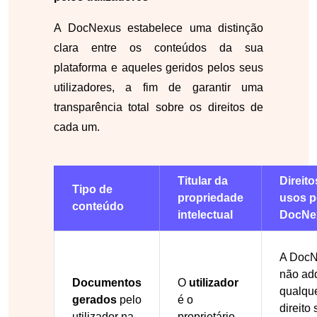
A DocNexus estabelece uma distinção
clara entre os conteúdos da sua
plataforma e aqueles geridos pelos seus
utilizadores, a fim de garantir uma
transparência total sobre os direitos de
cada um.
Titular da
Direito
Tipo de
propriedade
usos p
conteúdo
intelectual
DocNe
A Doc
não ad
Documentos
O
utilizador
qualqu
gerados
pelo
é o
direito
utilizador na
proprietário