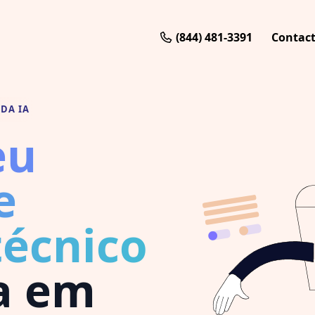
(844) 481-3391
Contac
DA IA
eu
e
técnico
a em