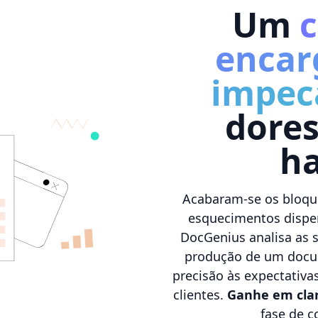
Um
encar
impec
dores
ha
Acabaram-se os bloque
esquecimentos dispen
DocGenius analisa as 
produção de um docu
precisão às expectativa
clientes.
Ganhe em clare
fase de c