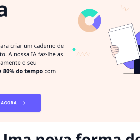
a
ara criar um caderno de
o. A nossa IA faz-lhe as
camente o seu
é 80% do tempo
com
S AGORA
Uma nova forma d