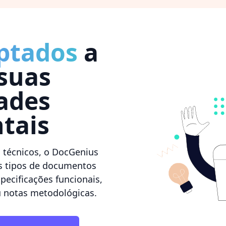
ptados
a
 suas
ades
tais
 técnicos, o DocGenius
s tipos de documentos
specificações funcionais,
u notas metodológicas.