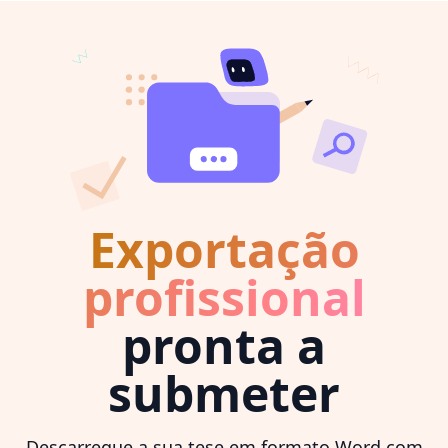
Exportação
profissional
pronta a
submeter
Descarregue a sua tese em formato Word com